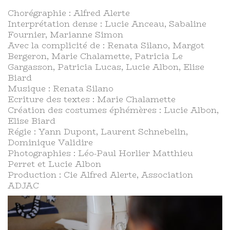
Chorégraphie : Alfred Alerte
Interprétation dense : Lucie Anceau, Sabaline
Fournier, Marianne Simon
Avec la complicité de : Renata Silano, Margot
Bergeron, Marie Chalamette, Patricia Le
Gargasson, Patricia Lucas, Lucie Albon, Elise
Biard
Musique : Renata Silano
Ecriture des textes : Marie Chalamette
Création des costumes éphémères : Lucie Albon,
Elise Biard
Régie : Yann Dupont, Laurent Schnebelin,
Dominique Validire
Photographies : Léo-Paul Horlier Matthieu
Perret et Lucie Albon
Production : Cie Alfred Alerte, Association
ADJAC