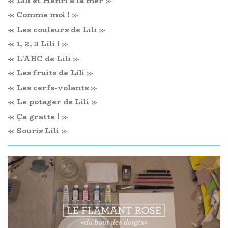
« Lili et Henri à la mer »
« Comme moi ! »
« Les couleurs de Lili »
« 1, 2, 3 Lili ! »
« L’ABC de Lili »
« Les fruits de Lili »
« Les cerfs-volants »
« Le potager de Lili »
« Ça gratte ! »
« Souris Lili »