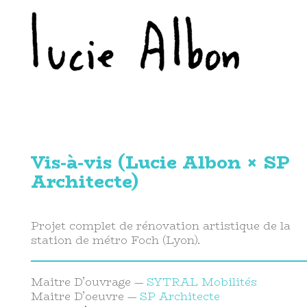
Vis-à-vis (Lucie Albon × SP
Architecte)
Projet complet de rénovation artistique de la
station de métro Foch (Lyon).
Maitre D’ouvrage —
SYTRAL Mobilités
Maitre D’oeuvre —
SP Architecte